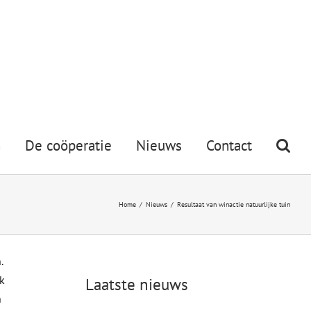
n
De coöperatie
Nieuws
Contact
Home
/
Nieuws
/
Resultaat van winactie natuurlijke tuin
.
k
Laatste nieuws
n