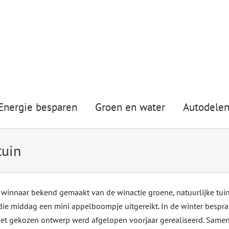
Energie besparen
Groen en water
Autodele
tuin
 winnaar bekend gemaakt van de winactie groene, natuurlijke tuin
die middag een mini appelboompje uitgereikt. In de winter bespra
et gekozen ontwerp werd afgelopen voorjaar gerealiseerd. Same