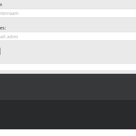
m
es: