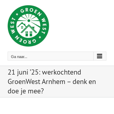
Ga
naar
inhoud
Ga naar...
21 juni ’25: werkochtend
GroenWest Arnhem – denk en
doe je mee?